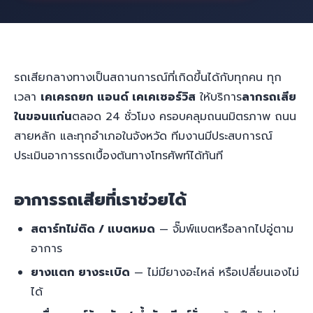
รถเสียกลางทางเป็นสถานการณ์ที่เกิดขึ้นได้กับทุกคน ทุก
เวลา
เคเครถยก แอนด์ เคเคเซอร์วิส
ให้บริการ
ลากรถเสีย
ในขอนแก่น
ตลอด 24 ชั่วโมง ครอบคลุมถนนมิตรภาพ ถนน
สายหลัก และทุกอำเภอในจังหวัด ทีมงานมีประสบการณ์
ประเมินอาการรถเบื้องต้นทางโทรศัพท์ได้ทันที
อาการรถเสียที่เราช่วยได้
สตาร์ทไม่ติด / แบตหมด
— จั๊มพ์แบตหรือลากไปอู่ตาม
อาการ
ยางแตก ยางระเบิด
— ไม่มียางอะไหล่ หรือเปลี่ยนเองไม่
ได้