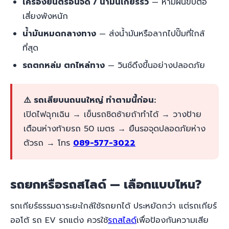
เครื่องยนต์ร้อนจัด / น้ำมันเกียร์รั่ว
— ห้ามฝืนขับต่อ
เสี่ยงพังหนัก
น้ำมันหมดกลางทาง
— ส่งน้ำมันหรือลากไปปั๊มที่ใกล้
ที่สุด
รถตกหล่ม ตกไหล่ทาง
— วินช์ดึงขึ้นอย่างปลอดภัย
⚠️ รถเสียบนถนนใหญ่ ทำตามนี้ก่อน:
เปิดไฟฉุกเฉิน → เข็นรถชิดซ้ายถ้าทำได้ → วางป้าย
เตือนห่างท้ายรถ 50 เมตร → ยืนรอจุดปลอดภัยห่าง
ตัวรถ → โทร
089-577-3022
รถยกหรือรถสไลด์ — เลือกแบบไหน?
รถเกียร์ธรรมดาระยะใกล้ใช้รถยกได้ ประหยัดกว่า แต่รถเกียร์
ออโต้ รถ EV รถแต่ง ควรใช้
รถสไลด์
เพื่อป้องกันความเสีย