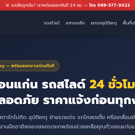
🚨 รถเสียฉุกเฉิน? เราพร้อมออกทันที 24 ชม. —
โทร 089-577-3022
รถสไลด์
ลากรถเสีย
ยกรถอุบัติเหตุ
พื้นที่
y — พร้อมออกงานด่วนทันที
อนแก่น รถสไลด์
24 ชั่วโ
ปลอดภัย ราคาแจ้งก่อนทุก
ร์ทไม่ติด อุบัติเหตุ ย้ายรถแต่ง รถโหลดเตี้ย หรือเคลื่อนย
มงานมืออาชีพของเคเครถยกพร้อมช่วยเหลือคุณทั่วขอนแก่นและ