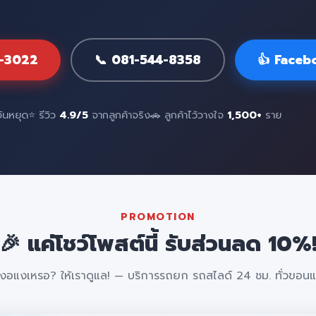
7-3022
📞 081-544-8358
👍 Faceb
วันหยุด
⭐ รีวิว
4.9/5
จากลูกค้าจริง
🚗 ลูกค้าไว้วางใจ
1,500+
ราย
PROMOTION
🎉 แค่โชว์โพสต์นี้ รับส่วนลด 10%
งอแงเหรอ? ให้เราดูแล! — บริการรถยก รถสไลด์ 24 ชม. ทั่วขอนแ