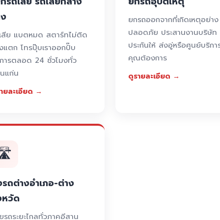
กรถเสีย รถเสียกลาง
ยกรถอุบัติเหตุ
าง
ยกรถออกจากที่เกิดเหตุอย่าง
ปลอดภัย ประสานงานบริษัท
เสีย แบตหมด สตาร์ทไม่ติด
ประกันให้ ส่งอู่หรือศูนย์บริการ
งแตก โทรปุ๊บเราออกปั๊บ
คุณต้องการ
ิการตลอด 24 ชั่วโมงทั่ว
นแก่น
ดูรายละเอียด →
รายละเอียด →
🛣️
งรถต่างอำเภอ-ต่าง
งหวัด
ายรถระยะไกลทั่วภาคอีสาน