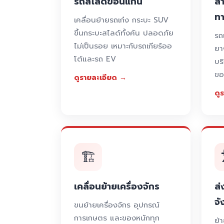
รถสไลด์ขอนแก่น
ลา
ท
เคลื่อนย้ายรถเก๋ง กระบะ SUV
ขึ้นกระบะสไลด์ทั้งคัน ปลอดภัย
รถ
ไม่เป็นรอย เหมาะกับรถเกียร์ออ
ยา
โต้และรถ EV
บร
ขอ
ดูรายละเอียด →
ดู
🏗️
เคลื่อนย้ายเครื่องจักร
ส่
จั
ขนย้ายเครื่องจักร อุปกรณ์
การเกษตร และของหนักทุก
ย้