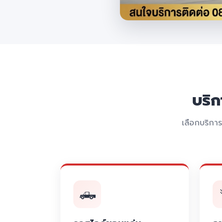
บริ
เลือกบริกา
🛻