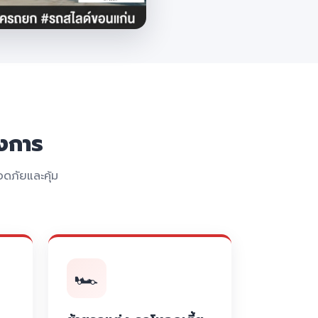
งการ
ดภัยและคุ้ม
🏎️