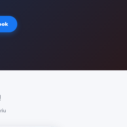
ook
!
ก่น